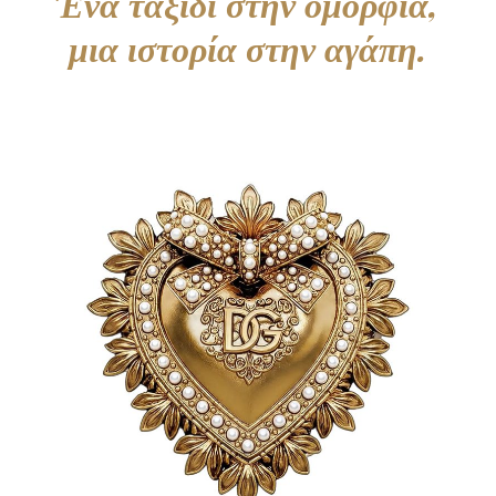
Ένα
ταξίδι
στην
ομορφιά,
μια
ιστορία
στην
αγάπη.